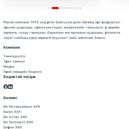
Манай компани 1993 онд үүсгэн байгуулагдсан бөгөөд хүнс үйлдвэрлэл,
хүнсний худалдаа, сүлжээ ресторан, мэдээллийн технологи, үл хөдлөх
хөрөнгө, газар тариалан, барилгын материалын худалдаа, үйлчилгээ
зэрэг салбаруудад хөрөнгө оруулалт хийн ажиллаж байна.
Компани
Танилцуулга
Түүхэн замнал
Медиа
Хүний нөөцийн бодлого
Бидэнтэй нэгдэх
Бизнес
Ви Интернэйшнл ХХК
Багро ХХК
Ви Атлас ХХК
Ви Проперти ХХК
Блүфин ХХК