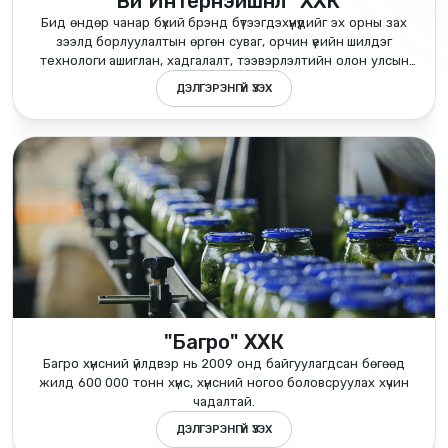
"Ви Интернэйшнл" ХХК
Бид өндөр чанар бүхий брэнд бүтээгдэхүүнүүдийг эх орны зах
зээлд борлуулалтын өргөн суваг, орчин үеийн шилдэг
технологи ашиглан, хадгалалт, тээвэрлэлтийн олон улсын
стандартыг ханган нийлүүлдэг.
ДЭЛГЭРЭНГҮЙ ҮЗЭХ
"Багро" ХХК
Багро хүнсний үйлдвэр нь 2009 онд байгуулагдсан бөгөөд
жилд 600 000 тонн хүнс, хүнсний ногоо боловсруулах хүчин
чадалтай.
ДЭЛГЭРЭНГҮЙ ҮЗЭХ