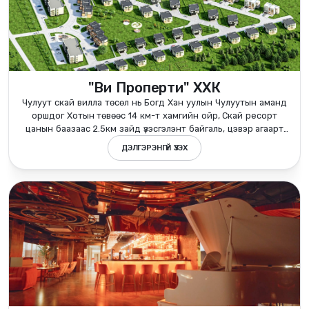
"Ви Проперти" ХХК
Чулуут скай вилла төсөл нь Богд Хан уулын Чулуутын аманд
оршдог Хотын төвөөс 14 км-т хамгийн ойр, Скай ресорт
цанын баазаас 2.5км зайд үзэсгэлэнт байгаль, цэвэр агаарт
байршилтай хаус хотхон юм.
ДЭЛГЭРЭНГҮЙ ҮЗЭХ