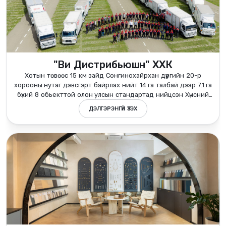
"Ви Дистрибьюшн" ХХК
Хотын төвөөс 15 км зайд Сонгинохайрхан дүүргийн 20-р
хорооны нутаг дэвсгэрт байрлах нийт 14 га талбай дээр 7.1 га
бүхий 8 обьекттой олон улсын стандартад нийцсэн Хүнсний
агуулах, Логистикийн цогцолбор төвийн төсөл юм.
ДЭЛГЭРЭНГҮЙ ҮЗЭХ