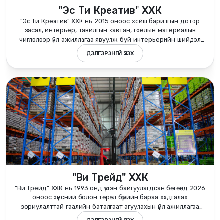
"Эс Ти Креатив" ХХК
"Эс Ти Креатив" ХХК нь 2015 оноос хойш барилгын дотор
засал, интерьер, тавилгын хавтан, гоёлын материалын
чиглэлээр үйл ажиллагаа явуулж буй интерьерийн шийдэл
нийлүүлэгч компани юм.
ДЭЛГЭРЭНГҮЙ ҮЗЭХ
"Ви Трейд" ХХК
“Ви Трейд” ХХК нь 1993 онд үүсгэн байгуулагдсан бөгөөд 2026
оноос хүнсний болон төрөл бүрийн бараа хадгалах
зориулалттай гаалийн баталгаат агуулахын үйл ажиллагаа
явуулдаг. Манай байгууллага нь Гаалийн Ерөнхий газраас