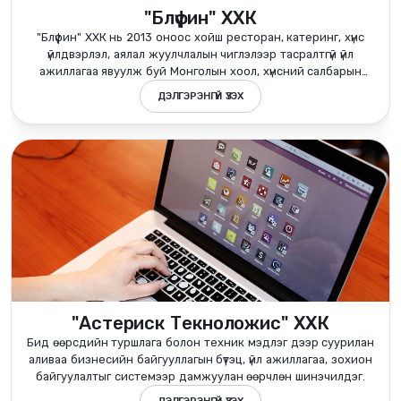
"Блүфин" ХХК
"Блүфин" ХХК нь 2013 оноос хойш ресторан, катеринг, хүнс
үйлдвэрлэл, аялал жуулчлалын чиглэлээр тасралтгүй үйл
ажиллагаа явуулж буй Монголын хоол, хүнсний салбарын
тэргүүлэгч групп компани юм.
ДЭЛГЭРЭНГҮЙ ҮЗЭХ
"Астериск Текноложис" ХХК
Бид өөрсдийн туршлага болон техник мэдлэг дээр суурилан
аливаа бизнесийн байгууллагын бүтэц, үйл ажиллагаа, зохион
байгуулалтыг системээр дамжуулан өөрчлөн шинэчилдэг.