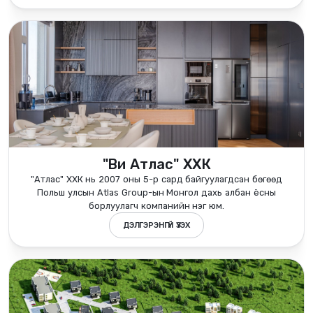
"Ви Атлас" ХХК
"Атлас" ХХК нь 2007 оны 5-р сард байгуулагдсан бөгөөд
Польш улсын Atlas Group-ын Монгол дахь албан ёсны
борлуулагч компанийн нэг юм.
ДЭЛГЭРЭНГҮЙ ҮЗЭХ