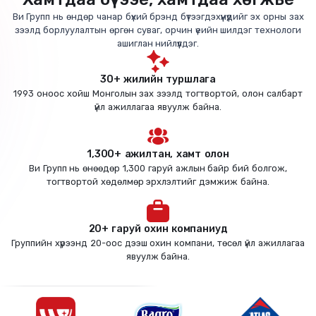
Ви Групп нь өндөр чанар бүхий брэнд бүтээгдэхүүнүүдийг эх орны зах
зээлд борлуулалтын өргөн суваг, орчин үеийн шилдэг технологи
ашиглан нийлүүлдэг.
30+ жилийн туршлага
1993 оноос хойш Монголын зах зээлд тогтвортой, олон салбарт
үйл ажиллагаа явуулж байна.
1,300+ ажилтан, хамт олон
Ви Групп нь өнөөдөр 1,300 гаруй ажлын байр бий болгож,
тогтвортой хөдөлмөр эрхлэлтийг дэмжиж байна.
20+ гаруй охин компаниуд
Группийн хүрээнд 20-оос дээш охин компани, төсөл үйл ажиллагаа
явуулж байна.