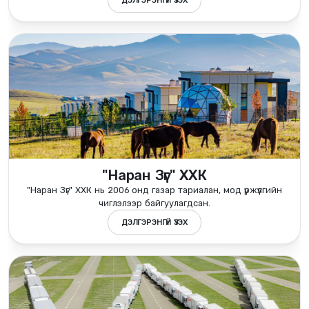
ДЭЛГЭРЭНГҮЙ ҮЗЭХ
"Наран Зүг" ХХК
"Наран Зүг" ХХК нь 2006 онд газар тариалан, мод үржүүлгийн
чиглэлээр байгуулагдсан.
ДЭЛГЭРЭНГҮЙ ҮЗЭХ