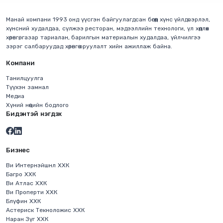
Манай компани 1993 онд үүсгэн байгуулагдсан бөгөөд хүнс үйлдвэрлэл,
хүнсний худалдаа, сүлжээ ресторан, мэдээллийн технологи, үл хөдлөх
хөрөнгө, газар тариалан, барилгын материалын худалдаа, үйлчилгээ
зэрэг салбаруудад хөрөнгө оруулалт хийн ажиллаж байна.
Компани
Танилцуулга
Түүхэн замнал
Медиа
Хүний нөөцийн бодлого
Бидэнтэй нэгдэх
Бизнес
Ви Интернэйшнл ХХК
Багро ХХК
Ви Атлас ХХК
Ви Проперти ХХК
Блүфин ХХК
Астериск Текноложис ХХК
Наран Зүг ХХК