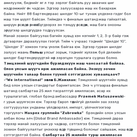
амилуулж, биднийг яг л тэр зэрлэг байгаль руу аваачих шиг
мэдрэмжийг өгч чадсан. Эдгээр залуусаараа маш их бахархаж
байна. Нийт 88 бартендераас шилдэг 10-ыг тунаж үлдээнэ гэдэг бол
маш том шүүлт байсан. Тиймдээ ч финалын шатанд маш гайхалтай,
ширүүн өрсөлдөөн өрнөлөө. Бүгдээрээ эн тэнцүү өрсөлдөж, маш бага онооны
зөрүүгээр шилдгүүдээ тодруулсан.
Манай зохион байгуулах багийн хувьд хэн нэгнийг 1, 2, 3-р байр гэж
дугаарлан дараалуулах гээгүй. Тийм ч учраас тэднийг “Шилдэг 10”,
“Шилдэг 3” хэмээн тэгш үнэлж байгаа юм. Эдгээр гурван шилдэг
залуус маань
Польш
улсыг зорьж, тэднийг хүлээж буй дэлхийн
шилдэг бартендерүүдтэй мөр зэрэгцэн туршлага судлах болно.
Тэмцээний шүүгчдийн бүрэлдэхүүн маш чансаатай байлаа.
Олон улсын шүүгч ирж ажилласан байна. Энэхүү зочин
шүүгчийн талаар болон түүний сэтгэгдлээс хуваалцаач?
-“We international” зөвлөх Б.Жавхлан:
Тэмцээний шүүлтийн хувьд
бид олон улсын стандартыг баримталсан. Энэ ч утгаараа финалын
шатанд салбартаа 25 жил тасралтгүй ажилласан, асар их
туршлагатай, глобал брэнд амбассадор
Przemek Matuszewski
-
г урьж шүүлгэсэн юм. Тэрээр Европ төдийгүй дэлхийн зах зээлд
согтууруулах ундааны үйлдвэрлэл, импорт, үйлчилгээгээр
тэргүүлэгч
Maspex группийн “Zubrowka”
брэндийн олон улсын
албан ёсны элч (Global Brand Ambassador) юм. Тэмцээний дараа
тэрээр манай залуусын ур чадвар, сэтгэлгээ болон тэмцээний
зохион байгуулалтыг үнэхээр өндөр түвшинд болсныг сайшааж, маш өндөр
сэтгэгдэлтэй байна.
Салбартаа 25 жилийн турш ажилласан