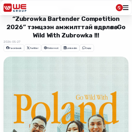
Цаг үе
“Zubrowka Bartender Competition
2026” тэмцээн амжилттай өндөрлөлөө. Go
Wild With Zubrowka !!!
2026-05-27
Facebook
Twitter
Pinterest
Linkedin
Copy