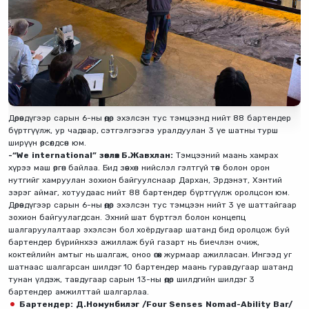
Дөрөвдүгээр сарын 6-ны өдөр эхэлсэн тус тэмцээнд нийт 88 бартендер
бүртгүүлж, ур чадвар, сэтгэлгээгээ уралдуулан 3 үе шатны турш
ширүүн өрсөлдсөн юм.
-“We international” зөвлөх Б.Жавхлан:
Тэмцээний маань хамрах
хүрээ маш өргөн байлаа. Бид зөвхөн нийслэл гэлтгүй төв болон орон
нутгийг хамруулан зохион байгуулснаар Дархан, Эрдэнэт, Хэнтий
зэрэг аймаг, хотуудаас нийт 88 бартендер бүртгүүлж оролцсон юм.
Дөрөвдүгээр сарын 6-ны өдөр эхэлсэн тус тэмцээн нийт 3 үе шаттайгаар
зохион байгуулагдсан. Эхний шат бүртгэл болон концепц
шалгаруулалтаар эхэлсэн бол хоёрдугаар шатанд бид оролцож буй
бартендер бүрийнхээ ажиллаж буй газарт нь биечлэн очиж,
коктейлийн амтыг нь шалгаж, оноо өгөх журмаар ажилласан. Ингээд уг
шатнаас шалгарсан шилдэг 10 бартендер маань гуравдугаар шатанд
тунан үлдэж, тавдугаар сарын 13-ны өдөр шилдгийн шилдэг 3
бартендер амжилттай шалгарлаа.
Бартендер: Д.Номунбилэг /Four Senses Nomad-Ability Bar/