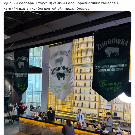
хүнсний салбарын түүхэнд хамгийн олон оролцогчийг хамарсан,
хамгийн өндөр ач холбогдолтой үйл явдал боллоо.