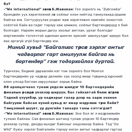
бэ?
-“We international” зөвлөх Б.Жавхлан:
Гол зорилго нь “Zubrowka”
брэндийн уух хэрэглээний зөв соёлыг олон нийтэд таниулахад оршиж
байгаа юм. Согтууруулах ундааг яаж хэрэглэвэл хамгийн зохистой,
соёлтой байх вэ гэдэг тэрхүү хэм хэмжээ, соёлыг бартендерүүд л бий
болгодог. Нарийн жорын дагуу хоолыг амтлан, урлаг болгодог
мэргэжлийн тогоочтой адилхан шингэн хүнсийг амилуулдаг хүмүүс бол
яах аргагүй үгүй бартендер юм.
Миний хувьд “Байгалиас төрсөн зэрлэг амтыг
чадварлаг гарт амилуулж байгаа нь
бартендер” гэж тодорхойлох дуртай.
Түүнчлэн, бидний дараагийн нэг том зорилго бол Монгол
бартендерийн ур чадвар дэлхийн зах зээлд ямар түвшинд хүрснийг
олон улсад батлан харуулахыг зорьж байна.
88 оролцогчоос тунаж үлдсэн шилдэг 10 бартендерийн
финалын өрсөлдөөн үнэхээр ширүүн, бас гайхалтай болж өнгөрлөө.
Тэдний үзүүлбэр, ур чадварыг газар дээр нь харж зохион
байгуулж байсан хүний хувьд яг ямар мэдрэмж төрж байв?
Тэмцээний шүүлт, үр дүнгийн талаарх таны сэтгэгдэл?
-“We international” зөвлөх Б.Жавхлан:
Энэ бол яг л мэдрэмжийн
тулаан байлаа. Сая финалын шатанд тунаж үлдсэн 10 бартендер
үнэхээр супер, дэндүү мундаг байсныг онцолмоор байна. Тэд “Go
Wild” буюу зэрлэг байгалийн тэрхүү онгон амтыг чадварлаг гартаа