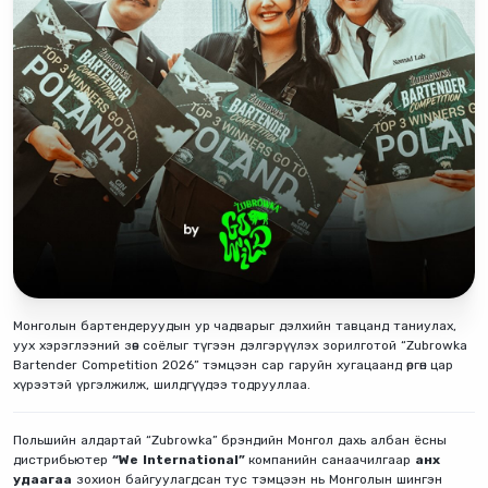
Монголын бартендеруудын ур чадварыг дэлхийн тавцанд таниулах,
уух хэрэглээний зөв соёлыг түгээн дэлгэрүүлэх зорилготой “Zubrowka
Bartender Competition 2026” тэмцээн сар гаруйн хугацаанд өргөн цар
хүрээтэй үргэлжилж, шилдгүүдээ тодрууллаа.
Польшийн алдартай “Zubrowka” брэндийн Монгол дахь албан ёсны
дистрибьютер
“We International”
компанийн санаачилгаар
анх
удаагаа
зохион байгуулагдсан тус тэмцээн нь Монголын шингэн