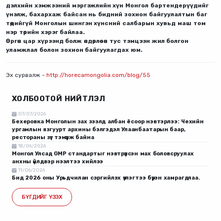
дэлхийн хэмжээний мэргэжлийн хүн Монгол бартендерүүдийг
үнэлж, бахархаж байсан нь бидний зохион байгуулалтын баг
төдийгүй Монголын шингэн хүнсний салбарын хувьд маш том
нэр төрийн хэрэг байлаа.
Өргөн цар хүрээнд болж өндөрлөсөн тус тэмцээн жил болгон
уламжлал болон зохион байгуулагдах юм.
Эх сурвалж -
http://horecamongolia.com/blog/55​
ХОЛБООТОЙ НИЙТЛЭЛ
07/07/2026
Бехеровка Монголын зах зээлд албан ёсоор нэвтэрлээ: Чехийн
ургамлын язгуурт архины бэлгэдэл Улаанбаатарын баар,
рестораны зүг тэмүүлж байна
18/06/2026
Монгол Улсад GMP стандартыг нэвтрүүлсэн мах боловсруулах
анхны үйлдвэр нээлтээ хийлээ
11/06/2026
Бид 2026 оны Урьдчилан сэргийлэх үзлэгтээ бүрэн хамрагдлаа.
БҮГДИЙГ ҮЗЭХ