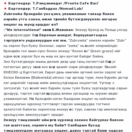
Бартендер: Т.Рэнцэнмядаг /Pronto Cafe Bar/
Бартендер: Т.Галбадрах /Nomad Lab/
Zubrowka брэндийн үнэ цэнэ, уламжлалын талаар болон
нэрийн утга санаа, ижил төрлийн бүтээгдэхүүнээс ялгарах
онцлог нь юунд оршдог вэ?
-“We international” зөвлөх Б.Жавхлан:
Энэхүү брэнд нь Польш улсад
үйлдвэрлэгддэг бөгөөд
Европын шилдэг, борлуулалтаараа
тэргүүлэгч ундаануудын нэг юм.
“Zubrowka” хэмээх нэрийн “Zubr”
нь зэрлэг бух буюу бизоныг, харин “owka” нь өвсийг илэрхийлдэг.
Брэндийн гол амин сүнс болох энэхүү “бизон өвс” (bison grass)-ийг
идэж өссөн зэрлэг бух нь маш их эрч хүчтэй байдаг байна.
Энэ бүтээгдэхүүн маань дэлхий дээр цор ганц патенттай бөгөөд уг
патентын дагуу зөвхөн энэ өвсөөр архийг нэрж үйлдвэрлэдэг. Өвсийг
ЮНЕСКО-д бүртгэлтэй, Европ дахь хамгийн эртний онгон зэрлэг ой
болох Бяловеж (Białowieża) ойгоос гар аргаар түүж, лонх бүрийн дотор
нэг ширхгийг гараар хийж амилуулдгаараа онцлогтой. Үүгээр ч
зогсохгүй, тус өвсийг жил бүрийн зуны туйл буюу зургаадугаар сарын
дундуур, тэргэл сартай өдрүүдэд анхны ургацаар нь хураан авдаг
уламжлалтай. Мөн брэндийн нэгэн бахархам онцлог нь нийгмийн
хариуцлагын хүрээнд тэтгэвэрт гарсан ахмадуудаа тогтмол
орлоготой байлгах зорилгоор энэхүү өвс түүх, савлах гар ажиллагаанд
оролцуулан ажиллуулдагт оршдог.
Энэхүү тэмцээнийг ийм өргөн хүрээнд зохион байгуулах болсон
гол шалтгаан, зорилго юу байв? Салбарын бусад
тэмцээнүүдээс юугаараа онцлог, давуу талтай болж чадсан