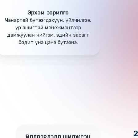
Эрхэм зорилго
Чанартай бүтээгдэхүүн, үйлчилгээ,
үр ашигтай менежментээр
дамжуулан нийгэм, эдийн засагт
бодит үнэ цэнэ бүтээнэ.
ҮЙЛДВЭРЛЭЛД ШИЛЖСЭН