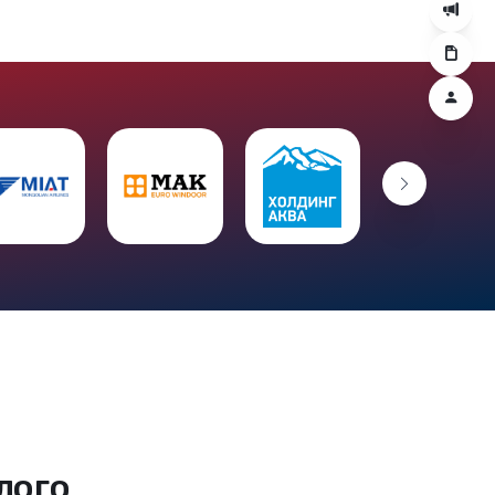
2009
лого