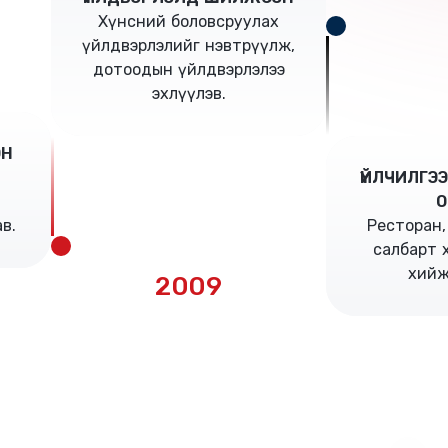
Хүнсний боловсруулах
үйлдвэрлэлийг нэвтрүүлж,
дотоодын үйлдвэрлэлээ
эхлүүлэв.
ЭН
ҮЙЛЧИЛГЭ
О
в.
Ресторан,
салбарт х
хийж
2009