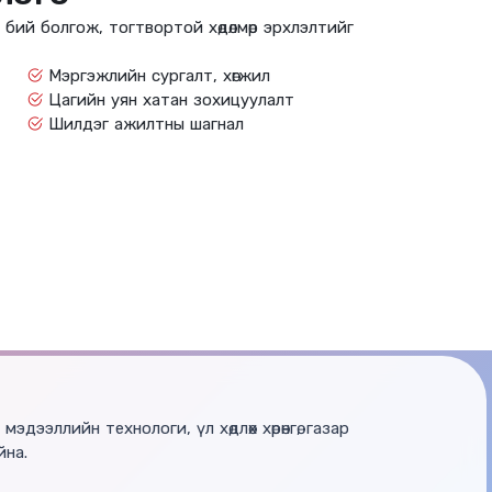
бий болгож, тогтвортой хөдөлмөр эрхлэлтийг
Мэргэжлийн сургалт, хөгжил
Цагийн уян хатан зохицуулалт
Шилдэг ажилтны шагнал
дээллийн технологи, үл хөдлөх хөрөнгө, газар
йна.