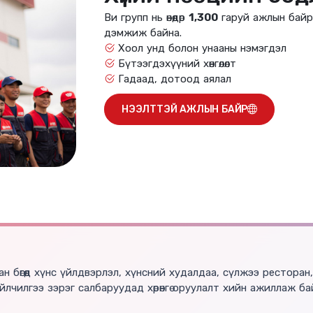
Ви групп нь өнөөдөр
1,300
гаруй ажлын байр 
дэмжиж байна.
Хоол унд болон унааны нэмэгдэл
Бүтээгдэхүүний хөнгөлөлт
Гадаад, дотоод аялал
НЭЭЛТТЭЙ АЖЛЫН БАЙР
бөгөөд хүнс үйлдвэрлэл, хүнсний худалдаа, сүлжээ ресторан, мэ
лчилгээ зэрэг салбаруудад хөрөнгө оруулалт хийн ажиллаж ба