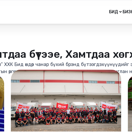
БИД
БИЗ
тдаа бүтээе, Хамтдаа хө
 ХХК Бид өндөр чанар бүхий брэнд бүтээгдэхүүнүүдийг 
ын өргөн суваг, орчин үеийн шилдэг технологи ашиглан 