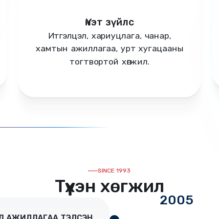
Үнэт зүйлс
Итгэлцэл, хариуцлага, чанар,
хамтын ажиллагаа, урт хугацааны
тогтвортой хөгжил.
2005
SINCE 1993
Түүхэн хөгжил
2005
ЙЛ АЖИЛЛАГАА ТЭЛСЭН