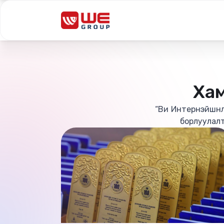
Хам
“Ви Интернэйшнл”
борлуулалт