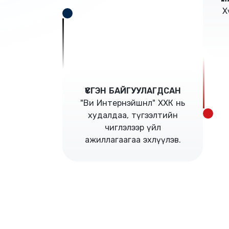
Х
ҮҮСГЭН БАЙГУУЛАГДСАН
"Ви Интернэйшнл" ХХК нь
худалдаа, түгээлтийн
чиглэлээр үйл
ажиллагаагаа эхлүүлэв.