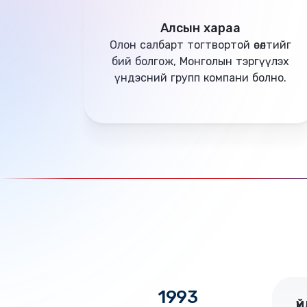
Алсын хараа
Олон салбарт тогтвортой өсөлтийг
бий болгож, Монголын тэргүүлэх
үндэсний групп компани болно.
1993
1993
Ү