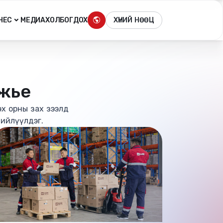
ХҮНИЙ НӨӨЦ
НЕС
МЕДИА
ХОЛБОГДОХ
гжье
эх орны зах зээлд
нийлүүлдэг.