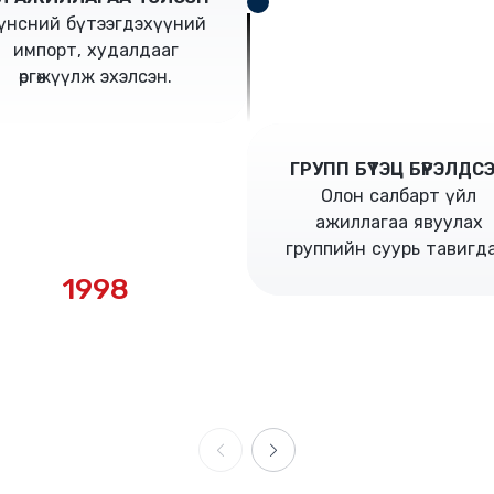
үнсний бүтээгдэхүүний
импорт, худалдааг
өргөжүүлж эхэлсэн.
ГРУПП БҮТЭЦ БҮРЭЛДС
Олон салбарт үйл
ажиллагаа явуулах
группийн суурь тавигда
1998
1998