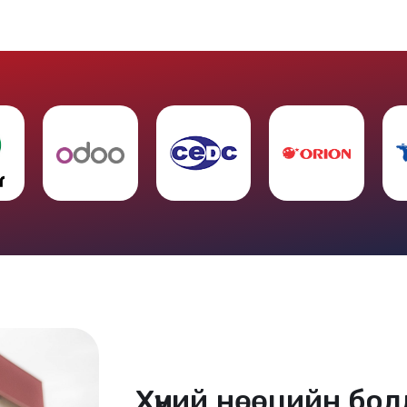
Хүний нөөцийн бод