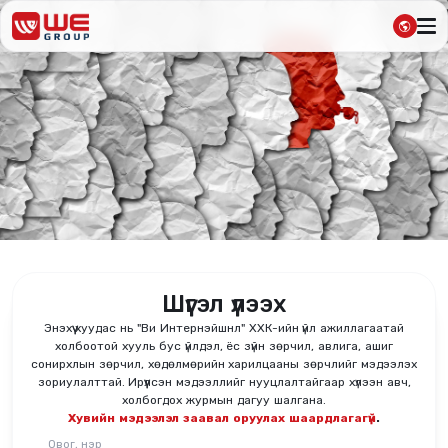
Шүгэл үлээх
Энэхүү хуудас нь "Ви Интернэйшнл" ХХК-ийн үйл ажиллагаатай
холбоотой хууль бус үйлдэл, ёс зүйн зөрчил, авлига, ашиг
сонирхлын зөрчил, хөдөлмөрийн харилцааны зөрчлийг мэдээлэх
зориулалттай. Ирүүлсэн мэдээллийг нууцлалтайгаар хүлээн авч,
холбогдох журмын дагуу шалгана.
Хувийн мэдээлэл заавал оруулах шаардлагагүй
.