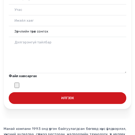
Файл хавсаргах
ИЛГЭЭХ
Манай компани 1993 онд үүсгэн байгуулагдсан бөгөөд хүнс үйлдвэрлэл,
хүнсний худалдаа, сүлжээ ресторан, мэдээллийн технологи, үл хөдлөх