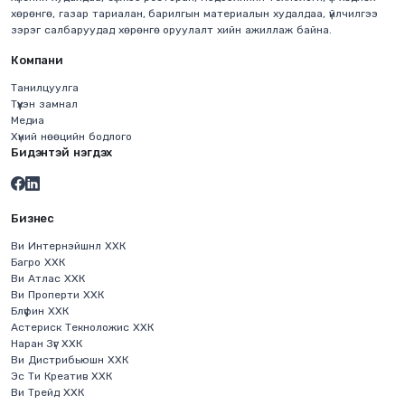
хөрөнгө, газар тариалан, барилгын материалын худалдаа, үйлчилгээ
зэрэг салбаруудад хөрөнгө оруулалт хийн ажиллаж байна.
Компани
Танилцуулга
Түүхэн замнал
Медиа
Хүний нөөцийн бодлого
Бидэнтэй нэгдэх
Бизнес
Ви Интернэйшнл ХХК
Багро ХХК
Ви Атлас ХХК
Ви Проперти ХХК
Блүфин ХХК
Астериск Текноложис ХХК
Наран Зүг ХХК
Ви Дистрибьюшн ХХК
Эс Ти Креатив ХХК
Ви Трейд ХХК