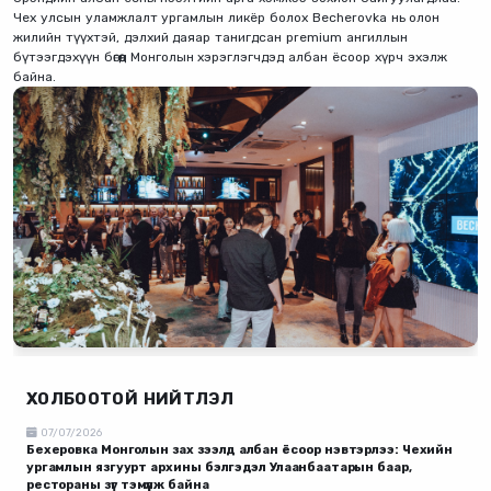
Чех улсын уламжлалт ургамлын ликёр болох Becherovka нь олон
жилийн түүхтэй, дэлхий даяар танигдсан premium ангиллын
бүтээгдэхүүн бөгөөд Монголын хэрэглэгчдэд албан ёсоор хүрч эхэлж
байна.
ХОЛБООТОЙ НИЙТЛЭЛ
07/07/2026
Бехеровка Монголын зах зээлд албан ёсоор нэвтэрлээ: Чехийн
ургамлын язгуурт архины бэлгэдэл Улаанбаатарын баар,
рестораны зүг тэмүүлж байна