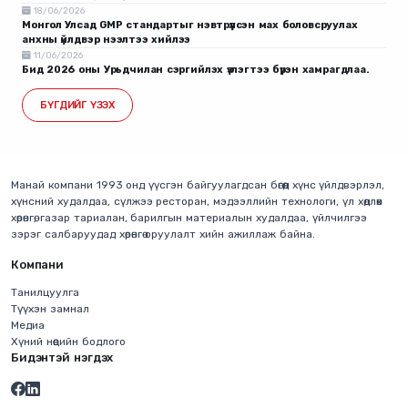
18/06/2026
Монгол Улсад GMP стандартыг нэвтрүүлсэн мах боловсруулах
анхны үйлдвэр нээлтээ хийлээ
11/06/2026
Бид 2026 оны Урьдчилан сэргийлэх үзлэгтээ бүрэн хамрагдлаа.
БҮГДИЙГ ҮЗЭХ
Манай компани 1993 онд үүсгэн байгуулагдсан бөгөөд хүнс үйлдвэрлэл,
хүнсний худалдаа, сүлжээ ресторан, мэдээллийн технологи, үл хөдлөх
хөрөнгө, газар тариалан, барилгын материалын худалдаа, үйлчилгээ
зэрэг салбаруудад хөрөнгө оруулалт хийн ажиллаж байна.
Компани
Танилцуулга
Түүхэн замнал
Медиа
Хүний нөөцийн бодлого
Бидэнтэй нэгдэх