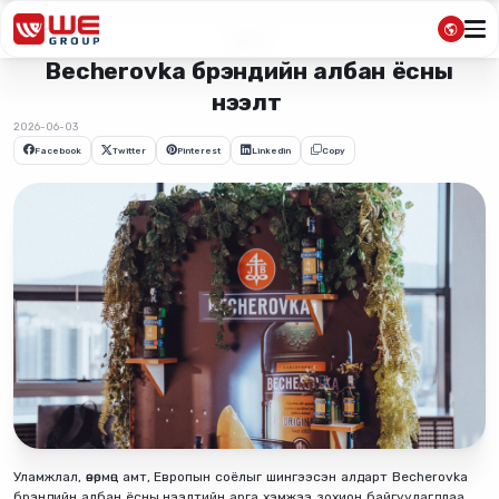
Цаг үе
Becherovka брэндийн албан ёсны
нээлт
2026-06-03
Facebook
Twitter
Pinterest
Linkedin
Copy
Уламжлал, өвөрмөц амт, Европын соёлыг шингээсэн алдарт Becherovka
брэндийн албан ёсны нээлтийн арга хэмжээ зохион байгуулагдлаа.