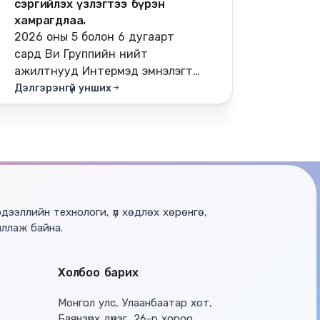
сэргийлэх үзлэгтээ бүрэн
хамрагдлаа.
2026 оны 5 болон 6 дугаарт
сард Ви Группийн нийт
ажилтнууд Интермэд эмнэлэгт
урьдчилан сэргийлэх эрүүл
Дэлгэрэнгүй унших
мэндийн үзлэгт бүрэн хамрагдаж
дууслаа.
эдээллийн технологи, үл хөдлөх хөрөнгө,
иллаж байна.
Холбоо барих
Монгол улс, Улаанбаатар хот,
Баянзүрх дүүрэг, 26-р хороо,