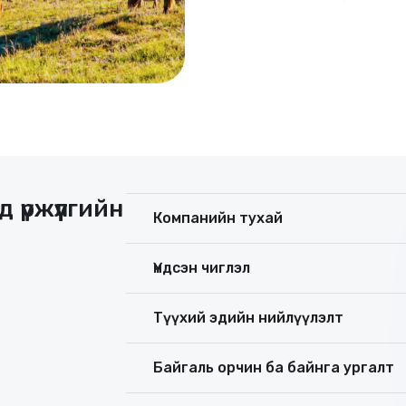
 үржүүлгийн
Компанийн тухай
Үндсэн чиглэл
Түүхий эдийн нийлүүлэлт
Байгаль орчин ба байнга ургалт