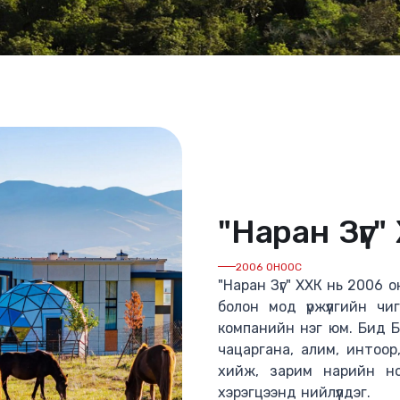
"Наран Зүг"
2006 ОНООС
"Наран Зүг" ХХК нь 2006 
болон мод үржүүлгийн чи
компанийн нэг юм. Бид Б
чацаргана, алим, интоор,
хийж, зарим нарийн ног
хэрэгцээнд нийлүүлдэг.