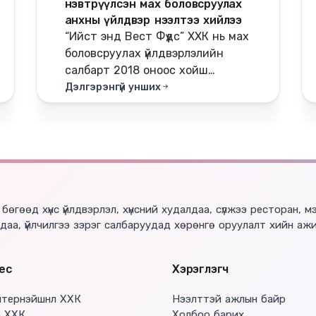
нэвтрүүлсэн мах боловсруулах
анхны үйлдвэр нээлтээ хийлээ
“Ийст энд Вест Фүүдс” ХХК нь мах
боловсруулах үйлдвэрлэлийн
салбарт 2018 оноос хойш
тасралтгүй үйл ажиллагаа явуулж
Дэлгэрэнгүй унших
ирсэн бөгөөд 2026 оны 6 дугаар
сарын 18-ны өдөр GMP
стандартын шаардлагыг бүрэн
нэвтрүүлсэн шинэ үйлдвэрээ албан
ёсоор нээлээ.
 бөгөөд хүнс үйлдвэрлэл, хүнсний худалдаа, сүлжээ ресторан, м
даа, үйлчилгээ зэрэг салбаруудад хөрөнгө оруулалт хийн аж
ес
Хэрэглэгч
нтернэйшнл ХХК
Нээлттэй ажлын байр
о ХХК
Холбоо барих