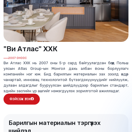
"Ви Атлас" ХХК
2007 ОНООС
Ви Атлас ХХК нь 2007 оны 5-р сард байгуулагдсан бөгөөд Польш
улсын Atlas Group-ын Монгол дахь албан ёсны борлуулагч
компанийн нэг юм. Бид барилгын материалын зах зээлд өндөр
чанартай, инновац технологитой бүтээгдэхүүнүүдийг нийлүүлж,
дулаан алдагдлыг бууруулсан шийдлүүдээр барилгын стандарт,
эдийн засгийн үр ашгийг нэмэгдүүлэх зорилготой ажилладаг.
ФЭЙСБҮҮК ҮЗЭХ
Барилгын материалын тэргүүлэх
шийдэл