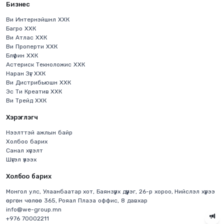
Бизнес
Ви Интернэйшнл ХХК
Багро ХХК
Ви Атлас ХХК
Ви Проперти ХХК
Блүфин ХХК
Астериск Текноложис ХХК
Наран Зүг ХХК
Ви Дистрибьюшн ХХК
Эс Ти Креатив ХХК
Ви Трейд ХХК
Хэрэглэгч
Нээлттэй ажлын байр
Холбоо барих
Санал хүсэлт
Шүгэл үлээх
Холбоо барих
Монгол улс, Улаанбаатар хот, Баянзүрх дүүрэг, 26-р хороо, Нийслэл хүрээ
өргөн чөлөө 365, Рояал Плаза оффис, 8 давхар
info@we-group.mn
+976 70002211