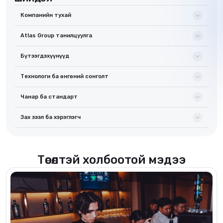
Компанийн тухай
Atlas Group танилцуулга
Бүтээгдэхүүнүүд
Технологи ба өнгөний сонголт
Чанар ба стандарт
Зах зээл ба хэрэглэгч
Төсөлтэй холбоотой мэдээ