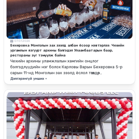
07.07.2026
Бехеровка Монголын зах зээлд албан ёсоор нэвтэрлээ: Чехийн
ургамлын язгуурт архины бэлгэдэл Улаанбаатарын баар,
рестораны зүг тэмүүлж байна
Чехийн архины уламжлалын хамгийн онцлог
бэлгэдлүүдийн нэг болох Карловы Варын Бехеровка 5-р
сарын 11-нд Монголын зах зээлд ёслол төгөлдөр
танилцуулагдлаа.
Дэлгэрэнгүй унших