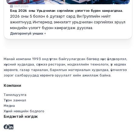
06.11.2026
Бид 2026 оны Урьдчилан сэргийлэх үзлэгтээ бүрэн хамрагдлаа.
2026 оны 5 болон 6 дугаарт сард Ви Группийн нийт
ажилтнууд Интермэд эмнэлэгт урьдчилан сэргийлэх эрүүл
мэндийн үзлэгт бүрэн хамрагдаж дууслаа.
Дэлгэрэнгүй унших
Манай компани 1993 онд үүсгэн байгуулагдсан бөгөөд хүнс үйлдвэрлэл,
хүнсний худалдаа, сүлжээ ресторан, мэдээллийн технологи, үл хөдлөх
хөрөнгө, газар тариалан, барилгын материалын худалдаа, үйлчилгээ
зэрэг салбаруудад хөрөнгө оруулалт хийн ажиллаж байна.
Компани
Танилцуулга
Түүхэн замнал
Медиа
Хүний нөөцийн бодлого
Бидэнтэй нэгдэх