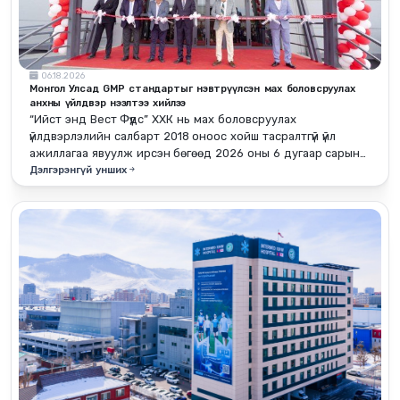
06.18.2026
Монгол Улсад GMP стандартыг нэвтрүүлсэн мах боловсруулах
анхны үйлдвэр нээлтээ хийлээ
“Ийст энд Вест Фүүдс” ХХК нь мах боловсруулах
үйлдвэрлэлийн салбарт 2018 оноос хойш тасралтгүй үйл
ажиллагаа явуулж ирсэн бөгөөд 2026 оны 6 дугаар сарын
18-ны өдөр GMP стандартын шаардлагыг бүрэн нэвтрүүлсэн
Дэлгэрэнгүй унших
шинэ үйлдвэрээ албан ёсоор нээлээ.