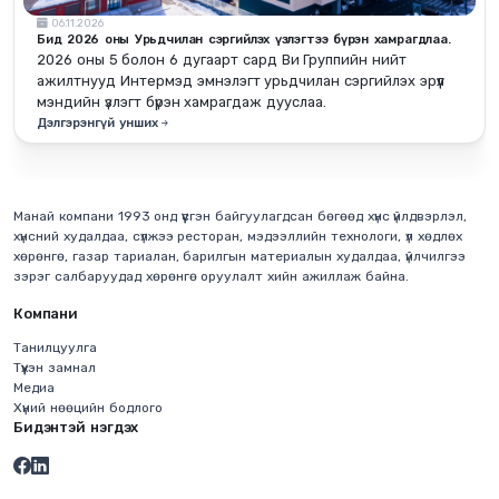
06.11.2026
Бид 2026 оны Урьдчилан сэргийлэх үзлэгтээ бүрэн хамрагдлаа.
2026 оны 5 болон 6 дугаарт сард Ви Группийн нийт
ажилтнууд Интермэд эмнэлэгт урьдчилан сэргийлэх эрүүл
мэндийн үзлэгт бүрэн хамрагдаж дууслаа.
Дэлгэрэнгүй унших
Манай компани 1993 онд үүсгэн байгуулагдсан бөгөөд хүнс үйлдвэрлэл,
хүнсний худалдаа, сүлжээ ресторан, мэдээллийн технологи, үл хөдлөх
хөрөнгө, газар тариалан, барилгын материалын худалдаа, үйлчилгээ
зэрэг салбаруудад хөрөнгө оруулалт хийн ажиллаж байна.
Компани
Танилцуулга
Түүхэн замнал
Медиа
Хүний нөөцийн бодлого
Бидэнтэй нэгдэх