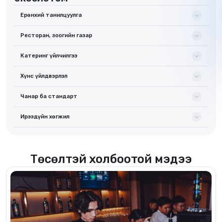
Ерөнхий танилцуулга
Ресторан, зоогийн газар
Катеринг үйлчилгээ
Хүнс үйлдвэрлэл
Чанар ба стандарт
Ирээдүйн хөгжил
Төсөлтэй холбоотой мэдээ