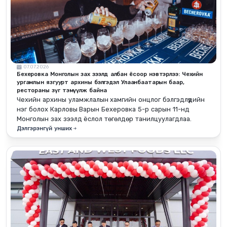
07.07.2026
Бехеровка Монголын зах зээлд албан ёсоор нэвтэрлээ: Чехийн
ургамлын язгуурт архины бэлгэдэл Улаанбаатарын баар,
рестораны зүг тэмүүлж байна
Чехийн архины уламжлалын хамгийн онцлог бэлгэдлүүдийн
нэг болох Карловы Варын Бехеровка 5-р сарын 11-нд
Монголын зах зээлд ёслол төгөлдөр танилцуулагдлаа.
Дэлгэрэнгүй унших