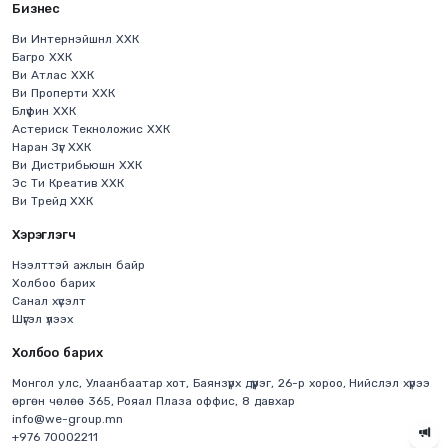
Бизнес
Ви Интернэйшнл ХХК
Багро ХХК
Ви Атлас ХХК
Ви Проперти ХХК
Блүфин ХХК
Астериск Текноложис ХХК
Наран Зүг ХХК
Ви Дистрибьюшн ХХК
Эс Ти Креатив ХХК
Ви Трейд ХХК
Хэрэглэгч
Нээлттэй ажлын байр
Холбоо барих
Санал хүсэлт
Шүгэл үлээх
Холбоо барих
Монгол улс, Улаанбаатар хот, Баянзүрх дүүрэг, 26-р хороо, Нийслэл хүрээ
өргөн чөлөө 365, Рояал Плаза оффис, 8 давхар
info@we-group.mn
+976 70002211