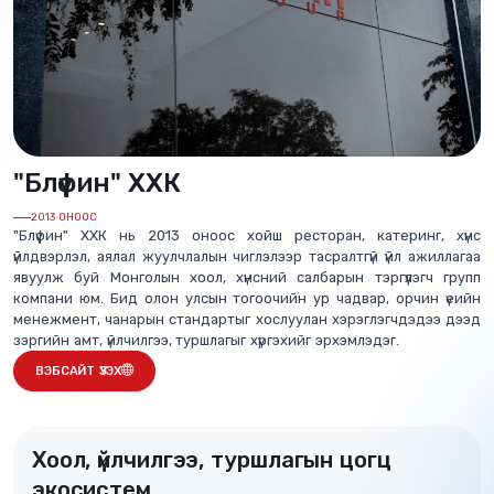
"Блүфин" ХХК
2013 ОНООС
"Блүфин" ХХК нь 2013 оноос хойш ресторан, катеринг, хүнс
үйлдвэрлэл, аялал жуулчлалын чиглэлээр тасралтгүй үйл ажиллагаа
явуулж буй Монголын хоол, хүнсний салбарын тэргүүлэгч групп
компани юм. Бид олон улсын тогоочийн ур чадвар, орчин үеийн
менежмент, чанарын стандартыг хослуулан хэрэглэгчдэдээ дээд
зэргийн амт, үйлчилгээ, туршлагыг хүргэхийг эрхэмлэдэг.
ВЭБСАЙТ ҮЗЭХ
Хоол, үйлчилгээ, туршлагын цогц
экосистем