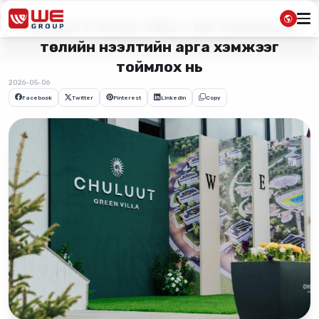
“Chuluut II Green Villa x We ClubHouse”
төслийн нээлтийн арга хэмжээг
тоймлох нь
2026-05-06
Facebook
Twitter
Pinterest
Linkedin
Copy