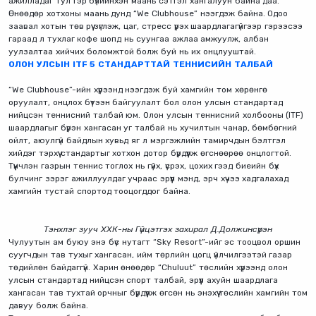
ажилладаг тул гэр бүлийнхэн маань сэтгэл хангалуун байна даа.
Өнөөдөр хотхоны маань дунд “We Clubhouse” нээгдэж байна. Одоо
заавал хотын төв рүү зүглэж, цаг, стресс үрэх шаардлагагүйгээр гэрээсээ
гараад л тухлаг кофе шопд нь суунгаа ажлаа амжуулж, албан
уулзалтаа хийчих боломжтой болж буй нь их онцлууштай.
ОЛОН УЛСЫН ITF 5 СТАНДАРТТАЙ ТЕННИСИЙН ТАЛБАЙ
“We Clubhouse”-ийн хүрээнд нээгдэж буй хамгийн том хөрөнгө
оруулалт, онцлох бүтээн байгуулалт бол олон улсын стандартад
нийцсэн теннисний талбай юм. Олон улсын теннисний холбооны (ITF)
шаардлагыг бүрэн хангасан уг талбай нь хучилтын чанар, бөмбөгний
ойлт, аюулгүй байдлын хувьд яг л мэргэжлийн тамирчдын бэлтгэл
хийдэг тэрхүү стандартыг хотхон дотор бүрдүүлж өгснөөрөө онцлогтой.
Түүнчлэн газрын теннис тоглох нь гүйх, үсрэх, цохих гээд биеийн бүх
булчинг зэрэг ажиллуулдаг учраас эрүүл мэнд, эрч хүчээ хадгалахад
хамгийн тустай спортод тооцогддог байна.
Тэнхлэг зууч ХХК-ны Гүйцэтгэх захирал Д.Должинсүрэн
Чулуутын ам буюу энэ бүс нутагт “Sky Resort”-ийг эс тооцвол оршин
суугчдын тав тухыг хангасан, ийм төрлийн цогц үйлчилгээтэй газар
төдийлөн байдаггүй. Харин өнөөдөр “Chuluut” төслийн хүрээнд олон
улсын стандартад нийцсэн спорт талбай, эрүүл ахуйн шаардлага
хангасан тав тухтай орчныг бүрдүүлж өгсөн нь энэхүү төслийн хамгийн том
давуу болж байна.