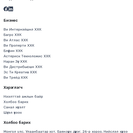
Бизнес
Ви Интернэйшнл ХХК
Багро ХХК
Ви Атлас ХХК
Ви Проперти ХХК
Блүфин ХХК
Астериск Текноложис ХХК
Наран Зүг ХХК
Ви Дистрибьюшн ХХК
Эс Ти Креатив ХХК
Ви Трейд ХХК
Хэрэглэгч
Нээлттэй ажлын байр
Холбоо барих
Санал хүсэлт
Шүгэл үлээх
Холбоо барих
Монгол улс, Улаанбаатар хот, Баянзүрх дүүрэг, 26-р хороо, Нийслэл хүрээ