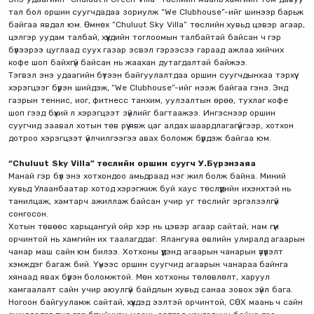
тал бол оршин суугчдадаа зориулж “We Clubhouse”-ийг шинээр барьж
байгаа явдал юм. Өмнөх “Chuluut Sky Villa” төслийн хувьд цэвэр агаар,
цэлгэр уудам талбай, хүүхдийн тоглоомын талбайтай байсан ч гэр
бүлээрээ цуглаад суух газар эсвэл гэрээсээ гараад ажлаа хийчих
кофе шоп байхгүй байсан нь жаахан дутагдалтай байжээ.
Тэгвэл энэ удаагийн бүтээн байгуулалтдаа оршин суугчдынхаа тэрхүү
хэрэгцээг бүрэн шийдэж, “We Clubhouse”-ийг нээж байгаа гэнэ. Энд
газрын теннис, иог, фитнесс танхим, уулзалтын өрөө, тухлаг кофе
шоп гээд бүхий л хэрэгцээт зүйлийг багтаажээ. Ингэснээр оршин
суугчид заавал хотын төв рүү явж цаг алдах шаардлагагүйгээр, хотхон
дотроо хэрэгцээт үйлчилгээгээ авах боломж бүрдэж байгаа юм.
“Chuluut Sky Villa” төслийн оршин суугч У.Бүрэнзаяа
Манай гэр бүл энэ хотхондоо амьдраад нэг жил болж байна. Миний
хувьд Улаанбаатар хотод хэрэгжиж буй хаус төслүүдийн ихэнхтэй нь
танилцаж, хамтарч ажиллаж байсан учир уг төслийг эргэлзэлгүй
сонгосон.
Хотын төвөөс харьцангуй ойр хэр нь цэвэр агаар сайтай, нам гүм
орчинтой нь хамгийн их таалагддаг. Ялангуяа өвлийн улиралд агаарын
чанар маш сайн юм билээ. Хотхоны үүдэнд агаарын чанарын үзүүлэлт
хэмждэг багаж бий. Үүнээс оршин суугчид агаарын чанараа байнга
хянаад явах бүрэн боломжтой. Мөн хотхоны төлөвлөлт, харуул
хамгаалалт сайн учир аюулгүй байдлын хувьд санаа зовох зүйл бага.
Ногоон байгууламж сайтай, хүүхдэд ээлтэй орчинтой, СӨХ маань ч сайн