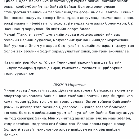
Түүнчлэн, одоо байгаа ихэнх хотхонууд гаднаа зөвхөн сагсанбөмбөг
эсвэл хөлбөмбөгийн талбайтай байдаг бол энд олон улсын
стандартын теннисний талбайг шийдэж өгсөн нь сайшаалтай. Теннис
бол зөвхөн залуусын спорт биш, хүүхдээс авхуулаад ахимаг насны аав,
ээжүүд маань ч чөлөөтэй тоглож, эрүүл мэндээ хамгаалах боломжтой, бүх
насныханд зориулсан бүх нийтийн спорт билээ.
Манай “Тэнхлэг зууч” компанийн хувьд үл хөдлөх хөрөнгийн зах
зээлийн нарийн судалгаа, мэдээллийг дагнан нийлүүлдэг мэргэжлийн
байгууллага. Энэ ч утгаараа бид тухайн төслийн хөгжүүлэлт, давуу тал
болон зах зээлийн бодит харьцуулалтыг хийж, хамтран ажиллалаа.
Нээлтийн үеэр Монгол Улсын Теннисний үндэсний шигшээ багийн
шилдэг тамирчид хүрэлцэн ирж, гайхалтай тоглолтын үзүүлбэрүүдийг
толилуулсан юм.
ОУХМ Ч.Маралгоо
Миний хувьд 7 настайгаасаа, дүү маань цэцэрлэгт байхаасаа эхлэн энэ
спортоор хичээллэж байна. Шинэ талбайн нээлтийн үеэр би дүүгийнхээ
хамт гурван үзүүлбэр тоглолтыг толилууллаа. Эргэн тойрны байгалийн
үзэмж нь үнэхээр төгс зохицсон, дээрээс нь цэвэр агаарт болохоор
тоглож, бэлтгэл хийхэд маш урамтай, тухтай юм байна. Бас шугамууд
нь тод харагдаж байна. Мөн хучилтад ашигласан элс нь маш зөөлөн,
хөлд эвтэйхэн мэдрэмж өгч байна лээ. Бороо орсны дараа шавар
болдоггүй тусгай технологиор элсээ шийдсэн нь их зөв шийдэл
болжээ.