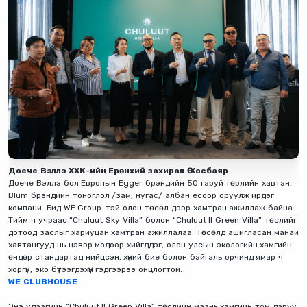
Доече Вэллэ ХХК-ийн Ерөнхий захирал Ө.Хосбаяр
Доече Вэллэ бол Европын Egger брэндийн 50 гаруй төрлийн хавтан,
Blum брэндийн тоноглол /зам, нугас/ албан ёсоор оруулж ирдэг
компани. Бид WE Group-тэй олон төсөл дээр хамтран ажиллаж байна.
Тийм ч учраас “Chuluut Sky Villa” болон “Chuluut II Green Villa” төслийг
дотоод заслыг хариуцан хамтран ажиллалаа. Төсөлд ашигласан манай
хавтангууд нь цэвэр модоор хийгддэг, олон улсын экологийн хамгийн
өндөр стандартад нийцсэн, хүний бие болон байгаль орчинд ямар ч
хоргүй, эко бүтээгдэхүүн гэдгээрээ онцлогтой.
WE CLUBHOUSE
Энэ удаагийн “Chuluut II Green Villa” төслийн маань хамгийн том давуу