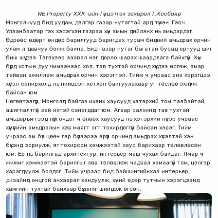
WE Property ХХК-ийн Гүйцэтгэх захирал Г.Хосбаяр
Монголчууд бид уудам, дэлгэр газар нутагтай ард түмэн. Гэвч
Улаанбаатар гэх хэсэгхэн газраа хүн амын дийлэнх нь амьдардаг.
Өдрөөс өдөрт өндөр барилгууд баригдах тусам бидний амьдрах орчин
улам л давчуу болж байна. Бид газар нутаг багатай бусад орнууд шиг
биш шүү дээ. Тэгэхээр заавал нэг дороо шавах шаардлага байхгүй. Хүн
бүрд хотын дуу чимээнээс хол, тав тухтай орчинд хүүхдээ өсгөж, амар
тайван ажиллаж амьдрах орчин хэрэгтэй. Тийм ч учраас энэ хэрэгцээ,
хүсэл сонирхолд нь нийцсэн хотхон байгуулахаар уг төслөө эхлүүлж
байсан юм.
Нөгөөтээгүүр, Монголд байгаа ихэнх хаусууд хэтэрхий том талбайтай,
ашиглалтгүй зай ихтэй санагддаг юм. Агаар салхинд тав тухтай
амьдаръя гээд нүүж очдог ч өнөөх хаусууд нь хэтэрхий нүсэр учраас
хүмүүсийн амьдралын хэв маягт огт тохирдоггүй байсан хэрэг. Тийм
учраас ам бүл цөөн гэр бүлээрээ эрүүл орчинд амьдрах хүсэлтэй хэн
бүхэнд зориулж, яг тохирсон хэмжээтэй хаус барихаар төлөвлөсөн
юм. Ер нь барилгад архитектур, интерьер маш чухал байдаг. Ямар ч
жижиг хэмжээтэй барилгыг зөв төлөвлөж чадвал хамаагүй том, цэлгэр
харагдуулж болдог. Тийм учраас бид байшингийнхаа интерьер,
дизайнд онцгой анхаарал хандуулж, хүний өдөр тутмын хэрэгцээнд
хамгийн тухтай байхаар бүхнийг шийдэж өгсөн.