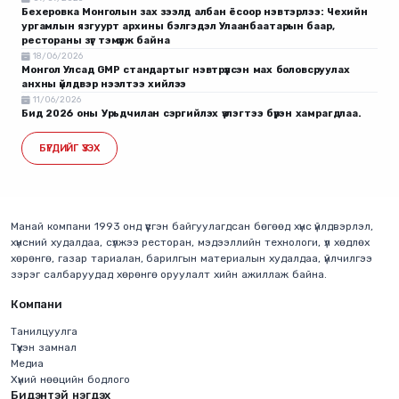
Бехеровка Монголын зах зээлд албан ёсоор нэвтэрлээ: Чехийн
ургамлын язгуурт архины бэлгэдэл Улаанбаатарын баар,
рестораны зүг тэмүүлж байна
18/06/2026
Монгол Улсад GMP стандартыг нэвтрүүлсэн мах боловсруулах
анхны үйлдвэр нээлтээ хийлээ
11/06/2026
Бид 2026 оны Урьдчилан сэргийлэх үзлэгтээ бүрэн хамрагдлаа.
БҮГДИЙГ ҮЗЭХ
Манай компани 1993 онд үүсгэн байгуулагдсан бөгөөд хүнс үйлдвэрлэл,
хүнсний худалдаа, сүлжээ ресторан, мэдээллийн технологи, үл хөдлөх
хөрөнгө, газар тариалан, барилгын материалын худалдаа, үйлчилгээ
зэрэг салбаруудад хөрөнгө оруулалт хийн ажиллаж байна.
Компани
Танилцуулга
Түүхэн замнал
Медиа
Хүний нөөцийн бодлого
Бидэнтэй нэгдэх