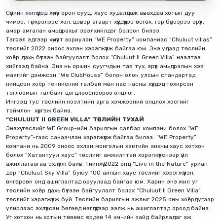
Сүүлийн жилүүдэд хүмүүс орон сууц, хаус худалдаж авахдаа хотын дуу
чимээ, түгжрэлээс хол, цэвэр агаарт хүүхдүүдээ өсгөх, гэр бүлээрээ эрүүл,
амар амгалан амьдрахыг эрэлхийлдэг болсон билээ.
Тэгвэл эдгээр хүмүүст зориулан “WE Property” компаниас “Chuluut villas”
төслийг 2022 оноос эхлэн хэрэгжүүлж байгаа юм. Энэ удаад төслийн
хоёр дахь бүтээн байгуулалт болох “Chuluut II Green Villa” нээлтээ
хийгээд байна. Энэ нь оршин суугчдын тав тух, эрүүл амьдралын хэв
маягийг дэмжсэн “We ClubHouse” болон олон улсын стандартад
нийцсэн хоёр теннисний талбай мөн нас насны хүүхдэд тохирсон
тоглоомын талбайг цогцлоосноороо онцлог.
Ингээд тус төслийн нээлтийн арга хэмжээний онцлох хэсгийг
тоймлон хүргэж байна.
“CHULUUT II GREEN VILLA” ТӨСЛИЙН ТУХАЙ
Энэхүү төслийг WE Group-ийн барилгын салбар компани болох “WE
Property”-гаас санаачлан хэрэгжүүлж байгаа билээ. “WE Property”
компани нь 2009 оноос эхлэн монголын хамгийн анхны хаус хотхон
болох “Хатантуул хаус” төслийг амжилттай хэрэгжүүлснээр үйл
ажиллагаагаа эхлүүлж байв. Тийнхүү 2022 онд “Live in the Nature” уриан
дор “Chuluut Sky Villa” буюу 100 айлын хаус төслийг хэрэгжүүлэн,
өнгөрсөн онд ашиглалтад оруулаад байгаа юм. Харин энэ жил уг
төслийн хоёр дахь бүтээн байгуулалт болох “Chuluut II Green Villa”
төслийг хэрэгжүүлж буй. Төслийн барилгын ажлыг 2025 оны хоёрдугаар
улирлаас эхлүүлсэн бөгөөд нэгдүгээр ээлж нь ашиглалтад ороод байна.
Уг хотхон нь хотын төвөөс ердөө 14 км-ийн зайд байрладаг аж.