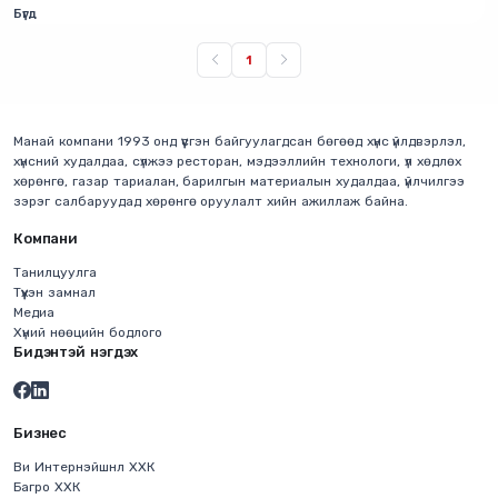
Бүгд
1
Манай компани 1993 онд үүсгэн байгуулагдсан бөгөөд хүнс үйлдвэрлэл,
хүнсний худалдаа, сүлжээ ресторан, мэдээллийн технологи, үл хөдлөх
хөрөнгө, газар тариалан, барилгын материалын худалдаа, үйлчилгээ
зэрэг салбаруудад хөрөнгө оруулалт хийн ажиллаж байна.
Компани
Танилцуулга
Түүхэн замнал
Медиа
Хүний нөөцийн бодлого
Бидэнтэй нэгдэх
Бизнес
Ви Интернэйшнл ХХК
Багро ХХК