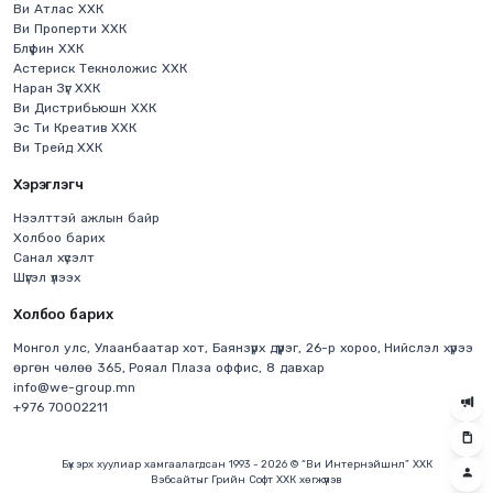
Ви Атлас ХХК
Ви Проперти ХХК
Блүфин ХХК
Астериск Текноложис ХХК
Наран Зүг ХХК
Ви Дистрибьюшн ХХК
Эс Ти Креатив ХХК
Ви Трейд ХХК
Хэрэглэгч
Нээлттэй ажлын байр
Холбоо барих
Санал хүсэлт
Шүгэл үлээх
Холбоо барих
Монгол улс, Улаанбаатар хот, Баянзүрх дүүрэг, 26-р хороо, Нийслэл хүрээ
өргөн чөлөө 365, Рояал Плаза оффис, 8 давхар
info@we-group.mn
+976 70002211
Бүх эрх хуулиар хамгаалагдсан 1993 - 2026 © “Ви Интернэйшнл” ХХК
Вэбсайт
ыг
Грийн Софт ХХК
хөгжүүлэв