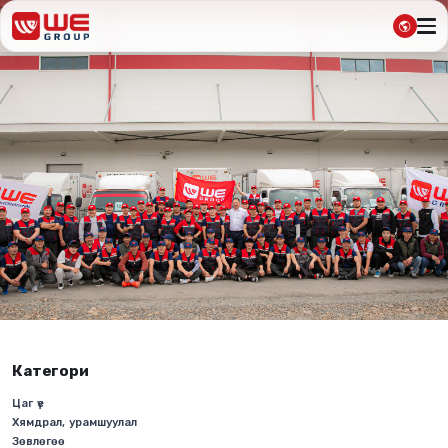
Категори
Цаг үе
Хямдрал, урамшуулал
Зөвлөгөө