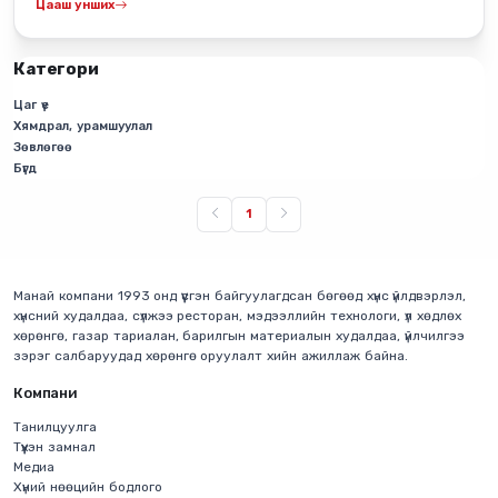
зорилготой “Zubrowka Bartender Competition 2026”
Цааш унших
тэмцээн сар гаруйн хугацаанд өргөн цар хүрээтэй
үргэлжилж, шилдгүүдээ тодрууллаа.
Категори
Цаг үе
Хямдрал, урамшуулал
Зөвлөгөө
Бүгд
1
Манай компани 1993 онд үүсгэн байгуулагдсан бөгөөд хүнс үйлдвэрлэл,
хүнсний худалдаа, сүлжээ ресторан, мэдээллийн технологи, үл хөдлөх
хөрөнгө, газар тариалан, барилгын материалын худалдаа, үйлчилгээ
зэрэг салбаруудад хөрөнгө оруулалт хийн ажиллаж байна.
Компани
Танилцуулга
Түүхэн замнал
Медиа
Хүний нөөцийн бодлого