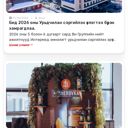
11/06/2026
Anar
Бид 2026 оны Урьдчилан сэргийлэх үзлэгтээ бүрэн
хамрагдлаа.
2026 оны 5 болон 6 дугаарт сард Ви Группийн нийт
ажилтнууд Интермэд эмнэлэгт урьдчилан сэргийлэх эрүүл
мэндийн үзлэгт бүрэн хамрагдаж дууслаа.
Цааш унших