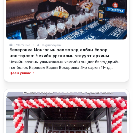
07/07/2026
Belguunnyam
Бехеровка Монголын зах зээлд албан ёсоор
нэвтэрлээ: Чехийн ургамлын язгуурт архины
бэлгэдэл Улаанбаатарын баар, рестораны зүг
Чехийн архины уламжлалын хамгийн онцлог бэлгэдлүүдийн
тэмүүлж байна
нэг болох Карловы Варын Бехеровка 5-р сарын 11-нд
Монголын зах зээлд ёслол төгөлдөр танилцуулагдлаа.
Цааш унших