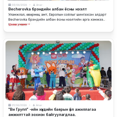
03/06/2026
Anar
Becherovka брэндийн албан ёсны нээлт
Уламжлал, өвөрмөц амт, Европын соёлыг шингээсэн алдарт
Becherovka брэндийн албан ёсны нээлтийн арга хэмжээ
зохион байгуулагдлаа.
Цааш унших
01/06/2026
Anar
"Ви Групп" -ийн хүүхдийн баярын үйл ажиллагаа
амжилттай зохион байгуулагдлаа.