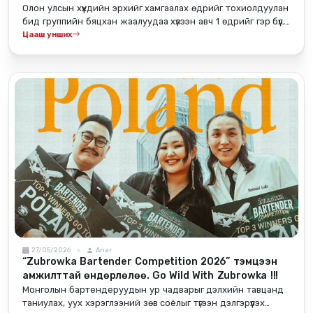
Олон улсын хүүхдийн эрхийг хамгаалах өдрийг тохиолдуулан
бид группийн бяцхан жаалуудаа хүлээн авч 1 өдрийг гэр бүл,
хамт олны хамт гайхалтай өнгөрүүллээ.
Цааш унших
27/05/2026
Anar
“Zubrowka Bartender Competition 2026” тэмцээн
амжилттай өндөрлөлөө. Go Wild With Zubrowka !!!
Монголын бартендеруудын ур чадварыг дэлхийн тавцанд
таниулах, уух хэрэглээний зөв соёлыг түгээн дэлгэрүүлэх