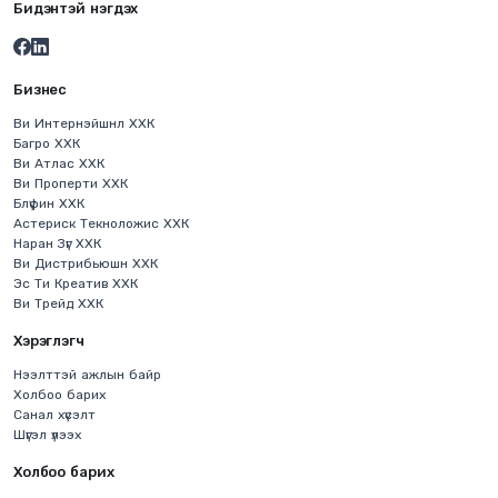
Бидэнтэй нэгдэх
Бизнес
Ви Интернэйшнл ХХК
Багро ХХК
Ви Атлас ХХК
Ви Проперти ХХК
Блүфин ХХК
Астериск Текноложис ХХК
Наран Зүг ХХК
Ви Дистрибьюшн ХХК
Эс Ти Креатив ХХК
Ви Трейд ХХК
Хэрэглэгч
Нээлттэй ажлын байр
Холбоо барих
Санал хүсэлт
Шүгэл үлээх
Холбоо барих