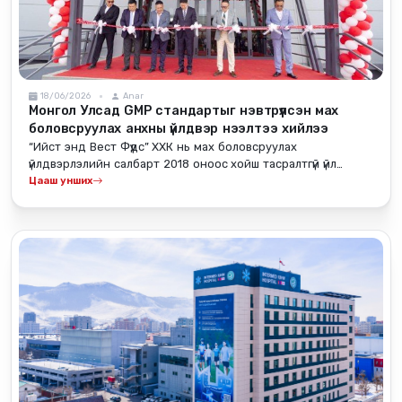
18/06/2026
Anar
Монгол Улсад GMP стандартыг нэвтрүүлсэн мах
боловсруулах анхны үйлдвэр нээлтээ хийлээ
“Ийст энд Вест Фүүдс” ХХК нь мах боловсруулах
үйлдвэрлэлийн салбарт 2018 оноос хойш тасралтгүй үйл
ажиллагаа явуулж ирсэн бөгөөд 2026 оны 6 дугаар сарын
Цааш унших
18-ны өдөр GMP стандартын шаардлагыг бүрэн нэвтрүүлсэн
шинэ үйлдвэрээ албан ёсоор нээлээ.