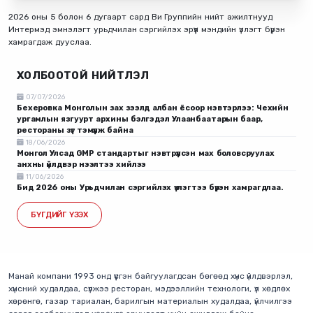
2026 оны 5 болон 6 дугаарт сард Ви Группийн нийт ажилтнууд
Интермэд эмнэлэгт урьдчилан сэргийлэх эрүүл мэндийн үзлэгт бүрэн
хамрагдаж дууслаа.
ХОЛБООТОЙ НИЙТЛЭЛ
07/07/2026
Бехеровка Монголын зах зээлд албан ёсоор нэвтэрлээ: Чехийн
ургамлын язгуурт архины бэлгэдэл Улаанбаатарын баар,
рестораны зүг тэмүүлж байна
18/06/2026
Монгол Улсад GMP стандартыг нэвтрүүлсэн мах боловсруулах
анхны үйлдвэр нээлтээ хийлээ
11/06/2026
Бид 2026 оны Урьдчилан сэргийлэх үзлэгтээ бүрэн хамрагдлаа.
БҮГДИЙГ ҮЗЭХ
Манай компани 1993 онд үүсгэн байгуулагдсан бөгөөд хүнс үйлдвэрлэл,
хүнсний худалдаа, сүлжээ ресторан, мэдээллийн технологи, үл хөдлөх
хөрөнгө, газар тариалан, барилгын материалын худалдаа, үйлчилгээ