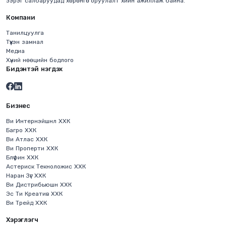
зэрэг салбаруудад хөрөнгө оруулалт хийн ажиллаж байна.
Компани
Танилцуулга
Түүхэн замнал
Медиа
Хүний нөөцийн бодлого
Бидэнтэй нэгдэх
Бизнес
Ви Интернэйшнл ХХК
Багро ХХК
Ви Атлас ХХК
Ви Проперти ХХК
Блүфин ХХК
Астериск Текноложис ХХК
Наран Зүг ХХК
Ви Дистрибьюшн ХХК
Эс Ти Креатив ХХК
Ви Трейд ХХК
Хэрэглэгч