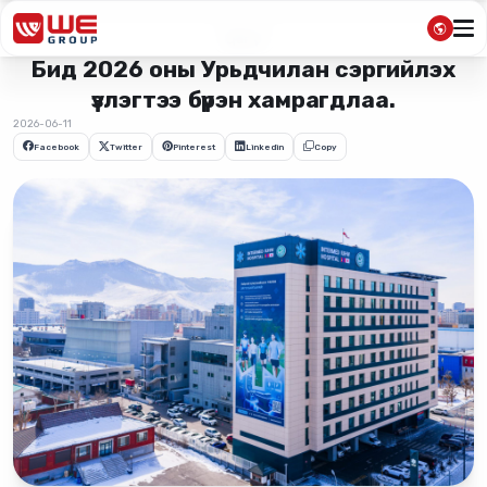
Цаг үе
Бид 2026 оны Урьдчилан сэргийлэх
үзлэгтээ бүрэн хамрагдлаа.
2026-06-11
Facebook
Twitter
Pinterest
Linkedin
Copy